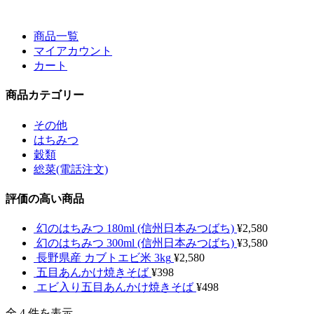
商品一覧
マイアカウント
カート
商品カテゴリー
その他
はちみつ
穀類
総菜(電話注文)
評価の高い商品
幻のはちみつ 180ml (信州日本みつばち)
¥
2,580
幻のはちみつ 300ml (信州日本みつばち)
¥
3,580
長野県産 カブトエビ米 3kg
¥
2,580
五目あんかけ焼きそば
¥
398
エビ入り五目あんかけ焼きそば
¥
498
全 4 件を表示