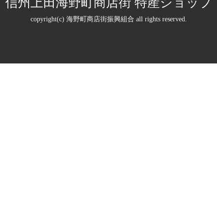
信州上田海野町商店街 特産ショップ
copyright(c) 海野町商店街振興組合 all rights reserved.