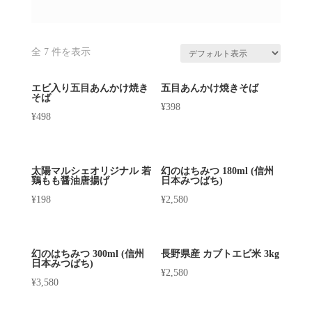
全 7 件を表示
エビ入り五目あんかけ焼き
五目あんかけ焼きそば
そば
¥
398
¥
498
太陽マルシェオリジナル 若
幻のはちみつ 180ml (信州
鶏もも醤油唐揚げ
日本みつばち)
¥
198
¥
2,580
幻のはちみつ 300ml (信州
長野県産 カブトエビ米 3kg
日本みつばち)
¥
2,580
¥
3,580